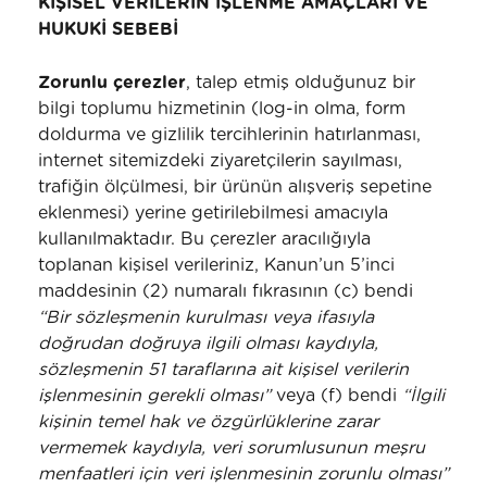
KİŞİSEL VERİLERİN İŞLENME AMAÇLARI VE
HUKUKİ SEBEBİ
Zorunlu
çerezler
, talep etmiş olduğunuz bir
bilgi toplumu hizmetinin (log-in olma, form
doldurma ve gizlilik tercihlerinin hatırlanması,
internet sitemizdeki ziyaretçilerin sayılması,
trafiğin ölçülmesi, bir ürünün alışveriş sepetine
eklenmesi) yerine getirilebilmesi amacıyla
kullanılmaktadır. Bu çerezler aracılığıyla
toplanan kişisel verileriniz, Kanun’un 5’inci
maddesinin (2) numaralı fıkrasının (c) bendi
“Bir sözleşmenin kurulması veya ifasıyla
doğrudan doğruya ilgili olması kaydıyla,
sözleşmenin 51 taraflarına ait kişisel verilerin
işlenmesinin gerekli olması”
veya (f) bendi
“İlgili
kişinin temel hak ve özgürlüklerine zarar
vermemek kaydıyla, veri sorumlusunun meşru
menfaatleri için veri işlenmesinin zorunlu olması”