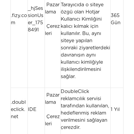
Pazar
Tarayıcıda o siteye
_hjSes
lama
özgü olan Hotjar
.fizy.co
sionUs
365
Kullanıcı Kimliğini
m
er_175
Gün
Çerez
kalıcı kılmak için
8491
leri
kullanılır. Bu, aynı
siteye yapılan
sonraki ziyaretlerdeki
davranışın aynı
kullanıcı kimliğiyle
ilişkilendirilmesini
sağlar.
DoubleClick
Pazar
reklamcılık servisi
.doubl
lama
tarafından kullanılan,
eclick.
IDE
1 Yıl
hedeflenmiş reklam
net
Çerez
verilmesini sağlayan
leri
çerezdir.