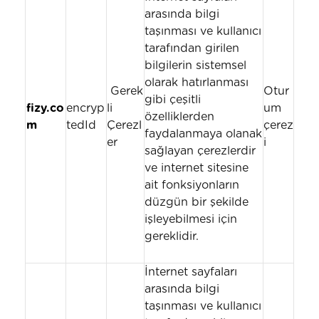
arasında bilgi
taşınması ve kullanıcı
tarafından girilen
bilgilerin sistemsel
olarak hatırlanması
Gerek
Otur
gibi çeşitli
fizy.co
encryp
li
um
özelliklerden
m
tedId
Çerezl
çerez
faydalanmaya olanak
er
i
sağlayan çerezlerdir
ve internet sitesine
ait fonksiyonların
düzgün bir şekilde
işleyebilmesi için
gereklidir.
İnternet sayfaları
arasında bilgi
taşınması ve kullanıcı