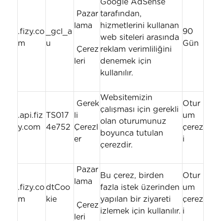
Google AdSense
Pazar
tarafından,
lama
hizmetlerini kullanan
.fizy.co
_gcl_a
90
web siteleri arasında
m
u
Gün
Çerez
reklam verimliliğini
leri
denemek için
kullanılır.
Websitemizin
Gerek
Otur
çalışması için gerekli
.api.fiz
TS017
li
um
olan oturumunuz
y.com
4e752
Çerezl
çerez
boyunca tutulan
er
i
çerezdir.
Pazar
Bu çerez, birden
Otur
lama
.fizy.co
dtCoo
fazla istek üzerinden
um
m
kie
yapılan bir ziyareti
çerez
Çerez
izlemek için kullanılır.
i
leri