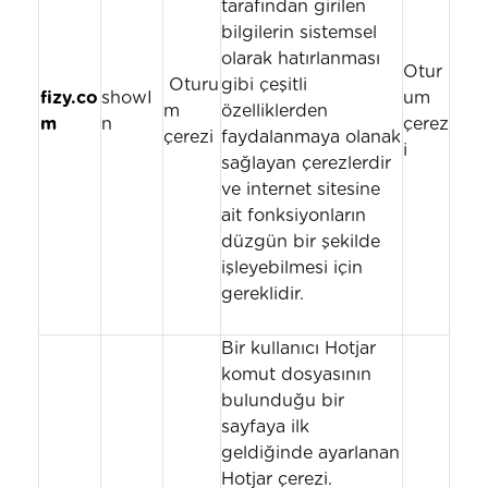
tarafından girilen
bilgilerin sistemsel
olarak hatırlanması
Otur
Oturu
gibi çeşitli
fizy.co
showI
um
m
özelliklerden
m
n
çerez
çerezi
faydalanmaya olanak
i
sağlayan çerezlerdir
ve internet sitesine
ait fonksiyonların
düzgün bir şekilde
işleyebilmesi için
gereklidir.
Bir kullanıcı Hotjar
komut dosyasının
bulunduğu bir
sayfaya ilk
geldiğinde ayarlanan
Hotjar çerezi.