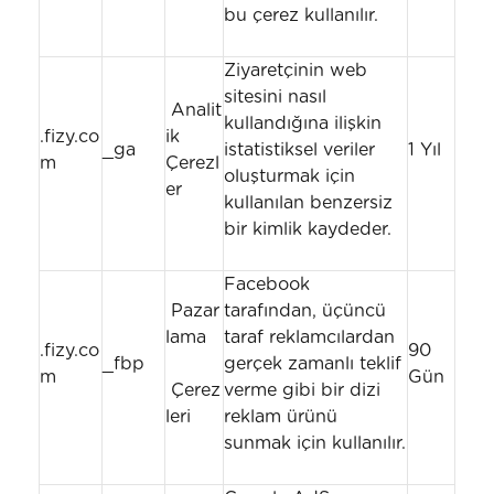
bu çerez kullanılır.
Ziyaretçinin web
sitesini nasıl
Analit
kullandığına ilişkin
.fizy.co
ik
_ga
istatistiksel veriler
1 Yıl
m
Çerezl
oluşturmak için
er
kullanılan benzersiz
bir kimlik kaydeder.
Facebook
Pazar
tarafından, üçüncü
lama
taraf reklamcılardan
.fizy.co
90
_fbp
gerçek zamanlı teklif
m
Gün
Çerez
verme gibi bir dizi
leri
reklam ürünü
sunmak için kullanılır.