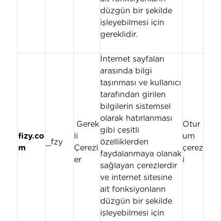
düzgün bir şekilde
işleyebilmesi için
gereklidir.
İnternet sayfaları
arasında bilgi
taşınması ve kullanıcı
tarafından girilen
bilgilerin sistemsel
olarak hatırlanması
Gerek
Otur
gibi çeşitli
fizy.co
li
um
_fzy
özelliklerden
m
Çerezl
çerez
faydalanmaya olanak
er
i
sağlayan çerezlerdir
ve internet sitesine
ait fonksiyonların
düzgün bir şekilde
işleyebilmesi için