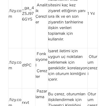
Analit
sitesini kaç kez
_ga_4
.fizy.co
ik
ziyaret ettiğinin yanı
Z5J97
1 Yıl
m
Çerezl
sıra ilk ve en son
6GY5
er
ziyaretin tarihlerine
ilişkin verileri
toplamak için
kullanılır.
İşaret iletimi için
Fonk
uygun uç noktaları
Otur
siyone
.fizy.co
belirlemek için
um
dtPC
l
m
gereklidir; korelasyon
çerez
Çerez
için oturum kimliğini
i
ler
içerir.
Pazar
Bu çerez, oturumları
Otur
lama
.fizy.co
ilişkilendirmek için
um
rxvt
m
Ziyaretçi Kimliğini
çerez