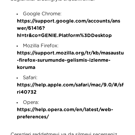
Google Chrome:
https://support.google.com/accounts/ans
wer/61416?
hl=tr&co=GENIE.Platform%3DDesktop
Mozilla Firefox:
https://support.mozilla.org/tr/kb/masaustu
-firefox-surumunde-gelismis-izlenme-
koruma
Safari:
https://help.apple.com/safari/mac/9.0/#/sf
ri40732
Opera:
https://help.opera.com/en/latest/web-
preferences/
Çerezleri reddetmeyi ya da silmeyi seçerseniz,