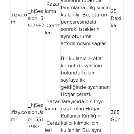
verilerini tutan bir
Pazar
tanımlama bilgisi için
_hjSes
lama
25
.fizy.co
kullanılır. Bu, oturum
sion_3
Daki
m
penceresindeki
517987
Çerez
ka
sonraki isteklerin
leri
aynı oturuma
atfedilmesini sağlar.
Bir kullanıcı Hotjar
komut dosyasının
bulunduğu bir
sayfaya ilk
geldiğinde ayarlanan
Hotjar çerezi.
Pazar
Tarayıcıda o siteye
_hjSes
lama
özgü olan Hotjar
.fizy.co
sionUs
365
Kullanıcı Kimliğini
m
er_351
Gün
Çerez
kalıcı kılmak için
7987
leri
kullanılır. Bu, aynı