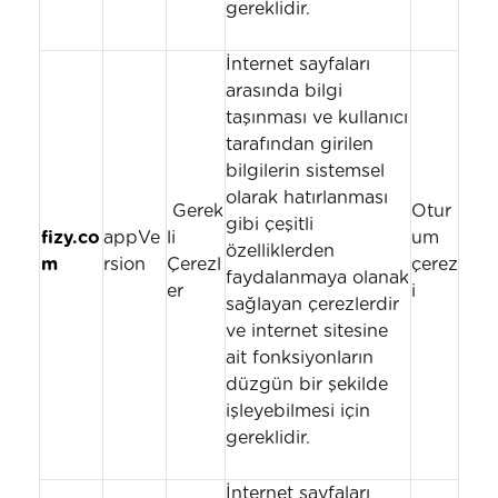
gereklidir.
İnternet sayfaları
arasında bilgi
taşınması ve kullanıcı
tarafından girilen
bilgilerin sistemsel
olarak hatırlanması
Gerek
Otur
gibi çeşitli
fizy.co
appVe
li
um
özelliklerden
m
rsion
Çerezl
çerez
faydalanmaya olanak
er
i
sağlayan çerezlerdir
ve internet sitesine
ait fonksiyonların
düzgün bir şekilde
işleyebilmesi için
gereklidir.
İnternet sayfaları