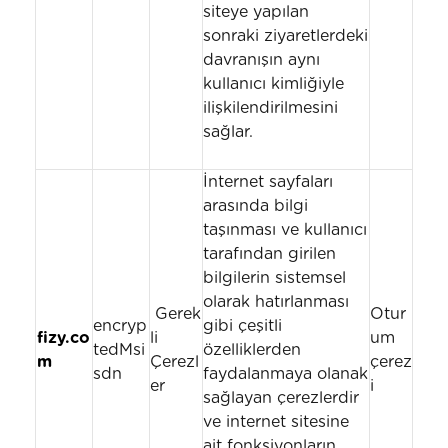
siteye yapılan
sonraki ziyaretlerdeki
davranışın aynı
kullanıcı kimliğiyle
ilişkilendirilmesini
sağlar.
İnternet sayfaları
arasında bilgi
taşınması ve kullanıcı
tarafından girilen
bilgilerin sistemsel
olarak hatırlanması
Gerek
Otur
encryp
gibi çeşitli
fizy.co
li
um
tedMsi
özelliklerden
m
Çerezl
çerez
sdn
faydalanmaya olanak
er
i
sağlayan çerezlerdir
ve internet sitesine
ait fonksiyonların