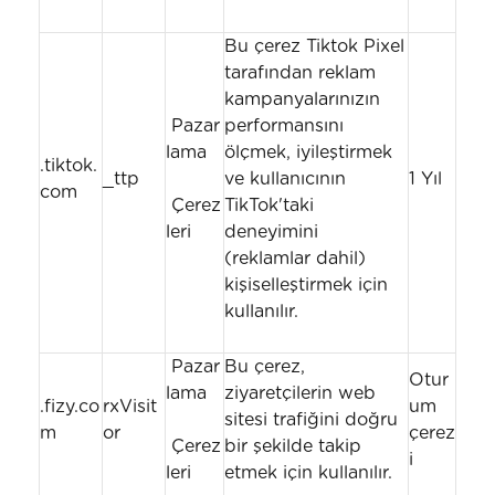
Bu çerez Tiktok Pixel
tarafından reklam
kampanyalarınızın
Pazar
performansını
lama
ölçmek, iyileştirmek
.tiktok.
_ttp
ve kullanıcının
1 Yıl
com
Çerez
TikTok'taki
leri
deneyimini
(reklamlar dahil)
kişiselleştirmek için
kullanılır.
Pazar
Bu çerez,
Otur
lama
ziyaretçilerin web
.fizy.co
rxVisit
um
sitesi trafiğini doğru
m
or
çerez
Çerez
bir şekilde takip
i
leri
etmek için kullanılır.