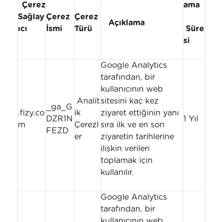
Çerez
ama
Sağlay
Çerez
Çerez
Açıklama
ıcı
İsmi
Türü
Süre
si
Google Analytics
tarafından, bir
kullanıcının web
Analit
sitesini kaç kez
_ga_G
.fizy.co
ik
ziyaret ettiğinin yanı
DZR1N
1 Yıl
m
Çerezl
sıra ilk ve en son
FEZD
er
ziyaretin tarihlerine
ilişkin verileri
toplamak için
kullanılır.
Google Analytics
tarafından, bir
kullanıcının web