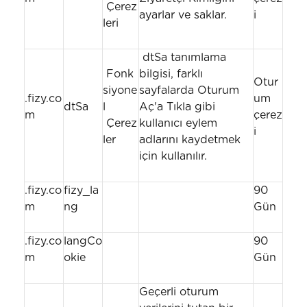
Çerez
ayarlar ve saklar.
i
leri
dtSa tanımlama
Fonk
bilgisi, farklı
Otur
siyone
sayfalarda Oturum
.fizy.co
um
dtSa
l
Aç'a Tıkla gibi
m
çerez
Çerez
kullanıcı eylem
i
ler
adlarını kaydetmek
için kullanılır.
.fizy.co
fizy_la
90
m
ng
Gün
.fizy.co
langCo
90
m
okie
Gün
Geçerli oturum