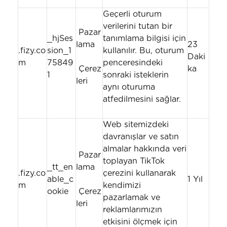
Geçerli oturum
verilerini tutan bir
Pazar
_hjSes
tanımlama bilgisi için
lama
23
.fizy.co
sion_1
kullanılır. Bu, oturum
Daki
m
75849
penceresindeki
Çerez
ka
1
sonraki isteklerin
leri
aynı oturuma
atfedilmesini sağlar.
Web sitemizdeki
davranışlar ve satın
almalar hakkında veri
Pazar
toplayan TikTok
_tt_en
lama
.fizy.co
çerezini kullanarak
able_c
1 Yıl
m
kendimizi
ookie
Çerez
pazarlamak ve
leri
reklamlarımızın
etkisini ölçmek için