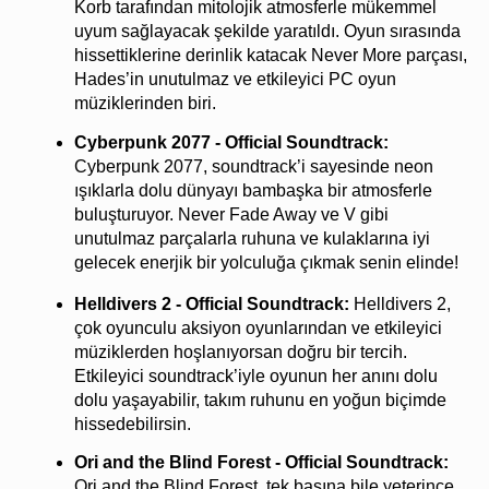
Korb tarafından mitolojik atmosferle mükemmel 
uyum sağlayacak şekilde yaratıldı. Oyun sırasında 
hissettiklerine derinlik katacak Never More parçası, 
Hades’in unutulmaz ve etkileyici PC oyun 
müziklerinden biri.
Cyberpunk 2077 - Official Soundtrack: 
Cyberpunk 2077, soundtrack’i sayesinde neon 
ışıklarla dolu dünyayı bambaşka bir atmosferle 
buluşturuyor. Never Fade Away ve V gibi 
unutulmaz parçalarla ruhuna ve kulaklarına iyi 
gelecek enerjik bir yolculuğa çıkmak senin elinde!
Helldivers 2 - Official Soundtrack: 
Helldivers 2, 
çok oyunculu aksiyon oyunlarından ve etkileyici 
müziklerden hoşlanıyorsan doğru bir tercih. 
Etkileyici soundtrack’iyle oyunun her anını dolu 
dolu yaşayabilir, takım ruhunu en yoğun biçimde 
hissedebilirsin.
Ori and the Blind Forest - Official Soundtrack: 
Ori and the Blind Forest, tek başına bile yeterince 