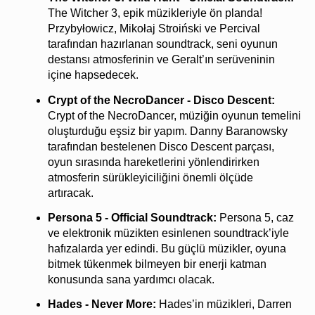
The Witcher 3, epik müzikleriyle ön planda! 
Przybyłowicz, Mikołaj Stroiński ve Percival 
tarafından hazırlanan soundtrack, seni oyunun 
destansı atmosferinin ve Geralt’ın serüveninin 
içine hapsedecek.
Crypt of the NecroDancer - Disco Descent: 
Crypt of the NecroDancer, müziğin oyunun temelini 
oluşturduğu eşsiz bir yapım. Danny Baranowsky 
tarafından bestelenen Disco Descent parçası, 
oyun sırasında hareketlerini yönlendirirken 
atmosferin sürükleyiciliğini önemli ölçüde 
artıracak.
Persona 5 - Official Soundtrack: 
Persona 5, caz 
ve elektronik müzikten esinlenen soundtrack’iyle 
hafızalarda yer edindi. Bu güçlü müzikler, oyuna 
bitmek tükenmek bilmeyen bir enerji katman 
konusunda sana yardımcı olacak.
Hades - Never More: 
Hades’in müzikleri, Darren 