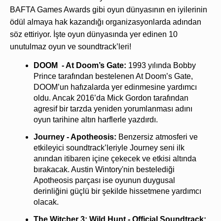
BAFTA Games Awards gibi oyun dünyasının en iyilerinin 
ödül almaya hak kazandığı organizasyonlarda adından 
söz ettiriyor. İşte oyun dünyasında yer edinen 10 
unutulmaz oyun ve soundtrack’leri!
DOOM  - At Doom’s Gate: 
1993 yılında Bobby 
Prince tarafından bestelenen At Doom’s Gate, 
DOOM’un hafızalarda yer edinmesine yardımcı 
oldu. Ancak 2016’da Mick Gordon tarafından 
agresif bir tarzda yeniden yorumlanması adını 
oyun tarihine altın harflerle yazdırdı.
Journey - Apotheosis: 
Benzersiz atmosferi ve 
etkileyici soundtrack’leriyle Journey seni ilk 
anından itibaren içine çekecek ve etkisi altında 
bırakacak. Austin Wintory'nin bestelediği 
Apotheosis parçası ise oyunun duygusal 
derinliğini güçlü bir şekilde hissetmene yardımcı 
olacak.
The Witcher 3: Wild Hunt - Official Soundtrack: 