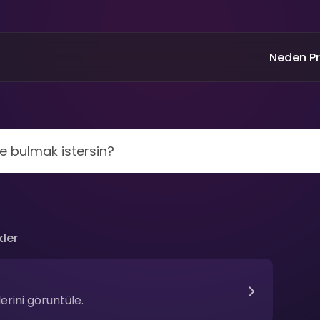
Neden P
kler
erini görüntüle.