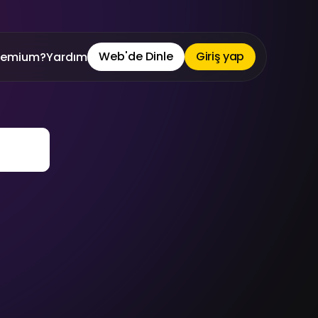
Web'de Dinle
Giriş yap
remium?
Yardım